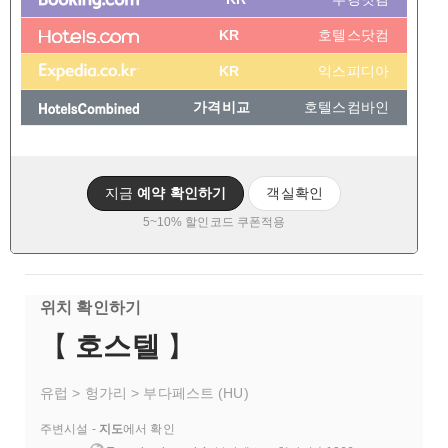
KR
호텔스닷컴
KR
익스피디아
가격비교
호텔스컴바인
지금
예약 확인하기
객실확인
5~10% 할인코드 쿠폰적용
위치 확인하기
【
호스텔
】
유럽 > 헝가리 > 부다페스트 (HU)
주변시설 -
지도
에서 확인