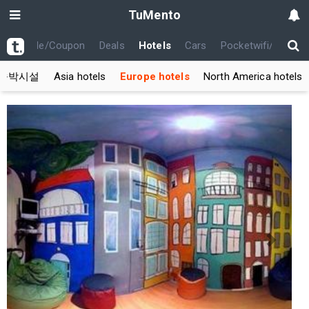
TuMento
th
Code/Coupon
Deals
Hotels
Cars
Pocketwifi/USIM
숙박시설
Asia hotels
Europe hotels
North America hotels
Previous
Next