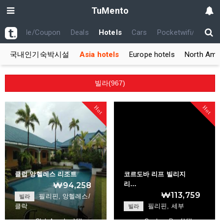
TuMento
th
Code/Coupon
Deals
Hotels
Cars
Pocketwifi/USIM
국내인기숙박시설
Asia hotels
Europe hotels
North Amer
빌라(967)
Hot
Hot
클럽 앙헬레스 리조트
코르도바 리프 빌리지
리…
₩94,258
₩113,759
필리핀, 앙헬레스/
빌라
클락
필리핀, 세부
빌라