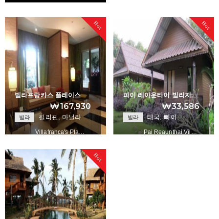
Pimann Buri Luxur…
+
Hot
Hot
빌라프랑카스 플레이스
파이 레아운타이 빌리지
₩167,930
₩33,586
필리핀, 마닐라
태국, 빠이
빌라
빌라
Villafranca's Pla…
Pai Reaunthai Vil…
Hot
+
+