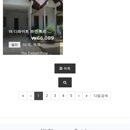
더 디라이트 파인 트리 …
₩66,089
태국, 푸켓
빌라
The Delight Pine …
목록
+
1
2
3
4
5
다음검색