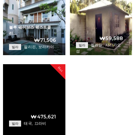
블루 웨이브스 웨스트클
리…
₩59,588
₩71,506
필리핀, 샤리가오
빌라
필리핀, 보라카이
빌라
섬
Villa Santa Fe
+
Blue Waves Westcl…
Hot
+
₩475,621
태국, 끄라비
빌라