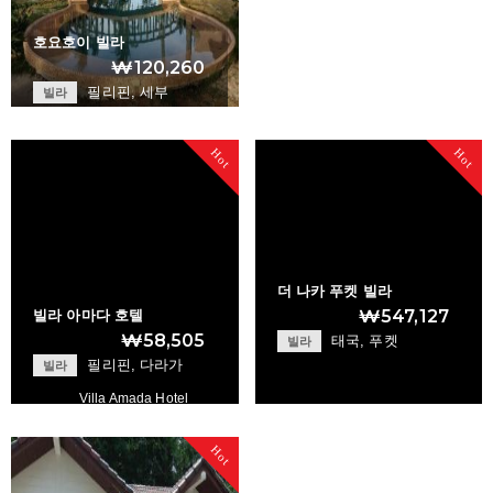
호요호이 빌라
₩120,260
필리핀, 세부
빌라
Hoyohoy Villas
+
Hot
Hot
더 나카 푸켓 빌라
₩547,127
빌라 아마다 호텔
₩58,505
태국, 푸켓
빌라
필리핀, 다라가
빌라
Villa Amada Hotel
The Naka Phuket V…
Hot
+
+