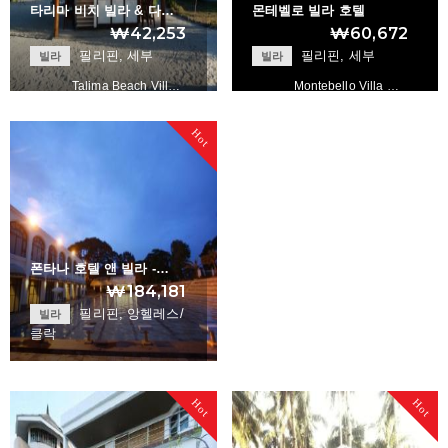
타리마 비치 빌라 & 다…
몬테벨로 빌라 호텔
₩42,253
₩60,672
필리핀, 세부
필리핀, 세부
빌라
빌라
Talima Beach Vill…
Montebello Villa …
Hot
+
+
폰타나 호텔 앤 빌라 -…
₩184,181
필리핀, 앙헬레스/
빌라
클락
Fontana Hotel and…
Hot
Hot
+