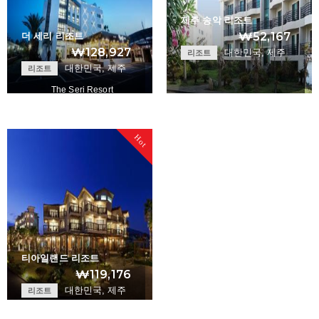
제주 송악 리조트
₩52,167
더 세리 리조트
₩128,927
대한민국, 제주
리조트
대한민국, 제주
리조트
The Seri Resort
Jeju Songak Resor…
+
Hot
+
티아일랜드 리조트
₩119,176
대한민국, 제주
리조트
Tisland Resort