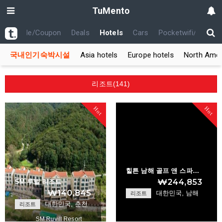
TuMento
th
Code/Coupon
Deals
Hotels
Cars
Pocketwifi/USIM
국내인기숙박시설
Asia hotels
Europe hotels
North Amer
리조트(141)
Hot
Hot
힐튼 남해 골프 앤 스파…
₩244,853
SM 루빌 리조트
₩140,845
대한민국, 남해
리조트
대한민국, 춘천
리조트
SM Ruvill Resort