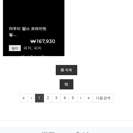
마우이 팜스 프라이빗
빌…
₩167,930
피지, 피지
빌라
Maui Palms Privat…
목록
+
1
2
3
4
5
다음검색