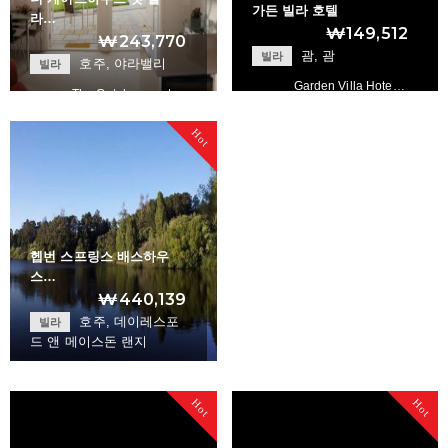
가든 빌라 호텔
라…
₩149,512
₩243,770
괌, 괌
빌라
호주, 야라밸리
빌라
Garden Villa Hote…
The Gatehouse at …
Hot
+
+
헵번 스프링스 배스하우
스…
₩440,139
호주, 데이레스포
빌라
드 앤 메이스돈 랜지
Hot
Hot
Hepburn Springs B…
+