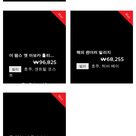
Macquarie Univers…
Hot
Hot
+
해피 완더러 빌리지
더 팜스 앳 아보카 홀리…
₩68,255
₩96,825
호주, 허비 베이
빌라
호주, 센트럴 코스
빌라
트
The Palms at Avoc…
Happy Wanderer Vi…
Hot
+
+