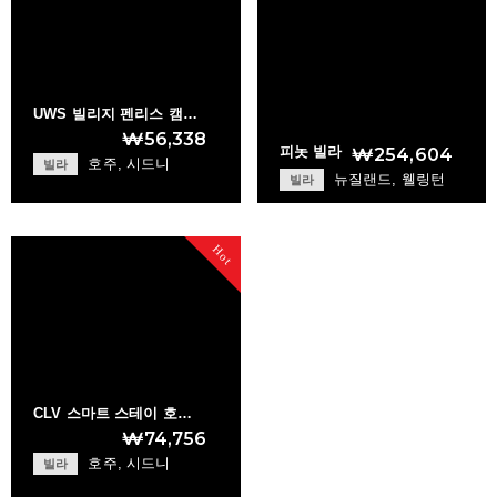
UWS 빌리지 펜리스 캠…
₩56,338
피놋 빌라
₩254,604
호주, 시드니
빌라
뉴질랜드, 웰링턴
빌라
Pinot Villas
+
UWS Village Penri…
Hot
+
CLV 스마트 스테이 호…
₩74,756
호주, 시드니
빌라