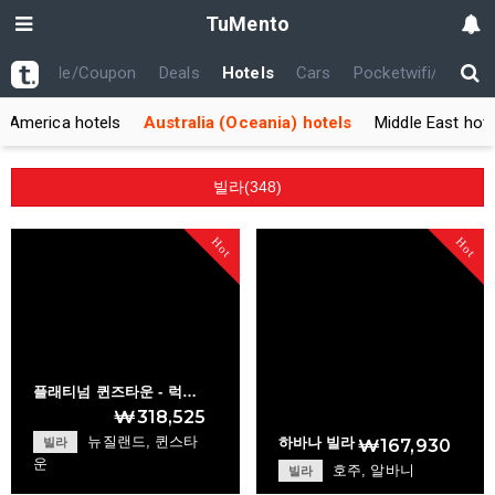
TuMento
th
Code/Coupon
Deals
Hotels
Cars
Pocketwifi/USIM
h America hotels
Australia (Oceania) hotels
Middle East hote
빌라(348)
Hot
Hot
플래티넘 퀸즈타운 - 럭…
₩318,525
뉴질랜드, 퀸스타
빌라
하바나 빌라
₩167,930
운
호주, 알바니
빌라