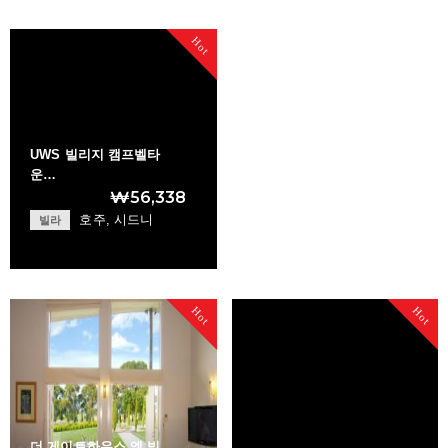
Havana Villas
+
Platinum Queensto…
Hot
+
UWS 빌리지 캠프벨타
운…
₩56,338
호주, 시드니
빌라
UWS Village Campb…
Hot
Hot
+
더 게이트하우스 엣 빌