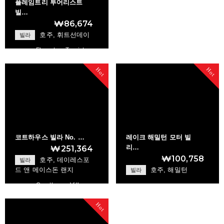
플레임트리 투어리스트
빌…
₩86,674
호주, 휘트선데이
빌라
Flametree Tourist…
Hot
Hot
+
코트하우스 빌라 No. …
레이크 해밀턴 모터 빌
리…
₩251,364
₩100,758
호주, 데이레스포
빌라
드 앤 메이스돈 랜지
호주, 해밀턴
빌라
Courthouse Villa …
Lake Hamilton Mot…
Hot
+
+