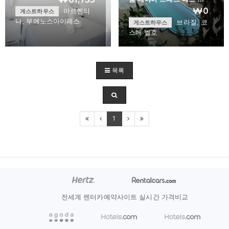
₩0
아르헨티
게스트하우스
나, 부에노스아이레스
브라질, 코
게스트하우스
스메 벨호
Boho Rooms Bed & …
Um Meia Tres Bed …
목록
+
+
1
전세계 렌터카예약사이트 실시간 가격비교