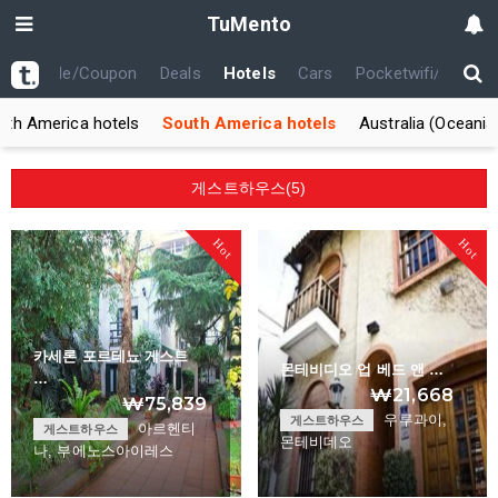
TuMento
th
Code/Coupon
Deals
Hotels
Cars
Pocketwifi/USIM
rth America hotels
South America hotels
Australia (Oceania
게스트하우스(5)
Hot
Hot
카세론 포르테뇨 게스트
몬테비디오 업 베드 앤 …
…
₩21,668
₩75,839
우루과이,
게스트하우스
아르헨티
게스트하우스
몬테비데오
나, 부에노스아이레스