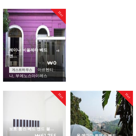
Montevideo Up Bed…
Caseron Porte_o G…
Hot
+
+
레이나 비올레타 베드
앤…
₩0
아르헨티
게스트하우스
나, 부에노스아이레스
Hot
Hot
Reyna Violeta Bed…
+
보호 룸스 베드 앤드 블…
₩61,755
움 메이아 트레스 베드 …