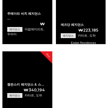
주메이라 비치 레지던스
…
₩
에즈단 레지던스
아랍에미리트,
레지던스
₩223,185
두바이
카타르, 도하
레지던스
Ezdan Residences
Jumeirah Beach Re…
Hot
+
+
켐핀스키 레지던스 & 스…
₩340,194
카타르, 도하
레지던스