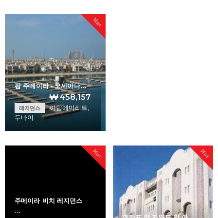
Al Buhaira Reside…
Jumeirah at Etiha…
Hot
+
+
팜 주메이라 - 오세아나…
₩458,157
아랍에미리트,
레지던스
두바이
Palm Jumeirah - O…
Hot
Hot
+
주메이라 비치 레지던스
…
엘라프 알 자와드 알 아…