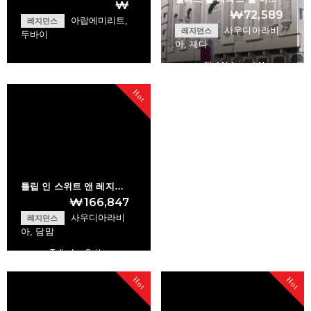
₩
₩72,589
아랍에미리트,
레지던스
사우디아라비
레지던스
두바이
아, 제다
Elaf Al Jawad Al …
Jumeirah Beach Re…
Hot
+
+
튤립 인 스위트 앤 레지…
₩166,847
사우디아라비
레지던스
아, 담맘
Tulip Inn Suites …
Hot
Hot
+