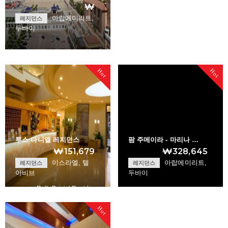
₩
아랍에미리트,
레지던스
두바이
Jumeirah Beach Re…
Hot
Hot
+
루스 다니엘 레지던스
팜 주메이라 - 마리나 …
₩151,679
₩328,645
이스라엘, 텔
아랍에미리트,
레지던스
레지던스
아비브
두바이
Ruth Daniel Resid…
Palm Jumeirah - M…
Hot
+
+