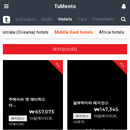
TuMento
th
Code/Coupon
Deals
Hotels
Cars
Pocketwifi/USIM
Australia (Oceania) hotels
Middle East hotels
Africa hotels
레지던스(42)
Hot
Hot
주메이라 엣 에티하드
알부하이라 레지던스
타…
₩147,345
₩657,073
아랍에미리트,
레지던스
아랍에미리트,
레지던스
샤르자
아부다비