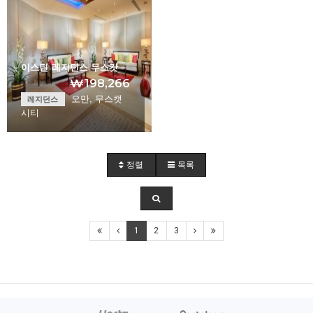
이스틴 레지던스 무스캇
₩198,266
오만, 무스캣
레지던스
시티
Eastin Residences…
정렬
목록
+
1
2
3