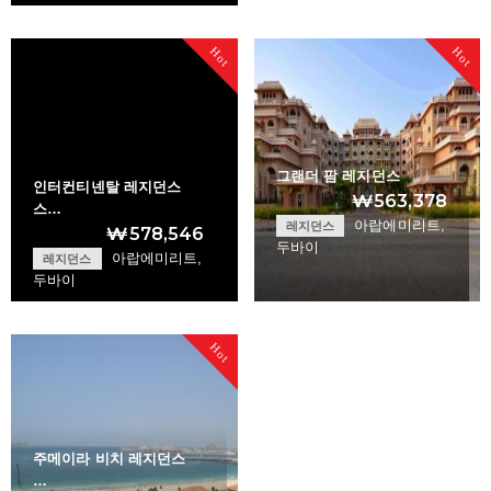
Kempinski Residen…
Hot
Hot
+
그랜더 팜 레지던스
인터컨티넨탈 레지던스
₩563,378
스…
아랍에미리트,
레지던스
₩578,546
두바이
아랍에미리트,
레지던스
두바이
Intercontinental …
Grandeur Palm Res…
Hot
+
+
주메이라 비치 레지던스
…