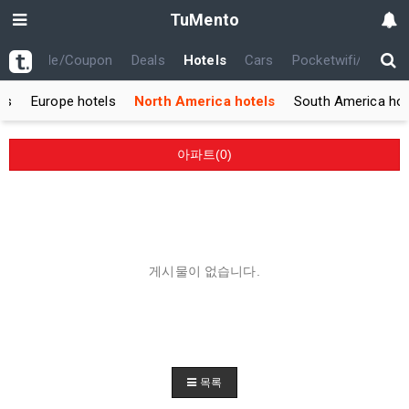
TuMento
th
Code/Coupon
Deals
Hotels
Cars
Pocketwifi/USIM
ls
Europe hotels
North America hotels
South America hot
아파트(0)
게시물이 없습니다.
목록