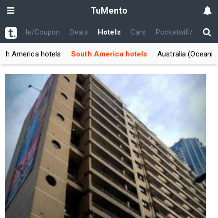
TuMento
th
Code/Coupon
Deals
Hotels
Cars
Pocketwifi/USIM
rth America hotels
South America hotels
Australia (Oceania
Previous
Next