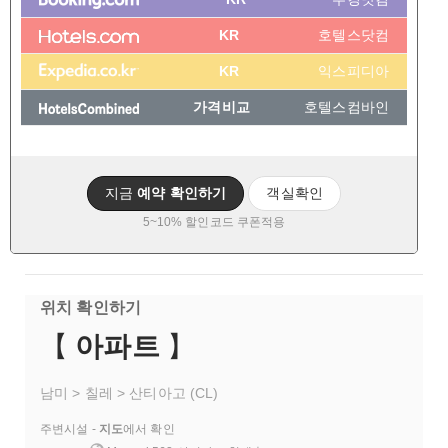
KR
호텔스닷컴
KR
익스피디아
가격비교
호텔스컴바인
지금
예약 확인하기
객실확인
5~10% 할인코드 쿠폰적용
위치 확인하기
【
아파트
】
남미 > 칠레 > 산티아고 (CL)
주변시설 -
지도
에서 확인